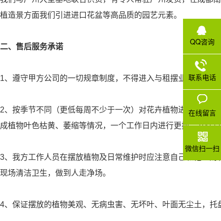
植造景方面我们引进进口花盆等高品质的园艺元素。
QQ咨询
二、售后服务承诺
联系电话
1、遵守甲方公司的一切规章制度，不得进入与租摆业务无关的
2、按季节不同（更低每周不少于一次）对花卉植物进行清洁、
在线留言
成植物叶色枯黄、萎缩等情况，一个工作日内进行更换，并保持
微信扫一扫
3、我方工作人员在摆放植物及日常维护时应注意自己和他人财
现场清洁卫生，做到人走净场。
4、保证摆放的植物美观、无病虫害、无坏叶、叶面无尘土，托