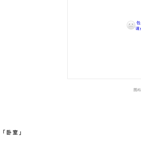
图
/6
「
卧
室
」