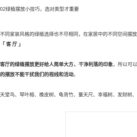
02
绿植摆放小技巧，选对类型才重要
不同家装风格的绿植选择也不尽相同，在家居中的不同空间摆放
「
客 厅
」
客厅的绿植摆放更好给人简单大方、干净利落的印象
，所以可
的摆放不能干扰我们的视线和活动
。
天堂鸟、琴叶榕、橡皮树、龟背竹、量天尺、幸福树、发财树、