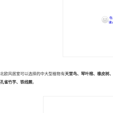
北欧风居室可以选择的中大型植物有
天堂鸟、琴叶榕、橡皮树
孔雀竹芋、铁线蕨
。