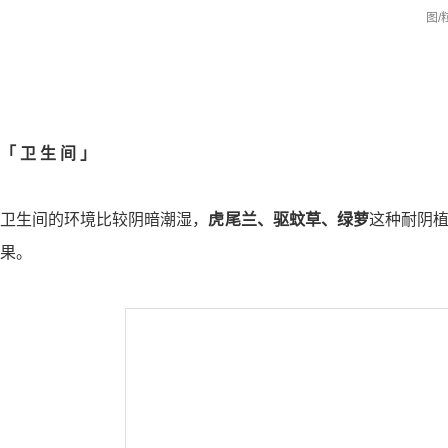
图
/
「
卫 生 间
」
卫生间的环境比较阴暗潮湿，
虎尾兰、驱蚊草、绿萝
这种耐阴
果。