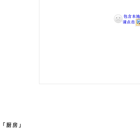
「
厨 房
」