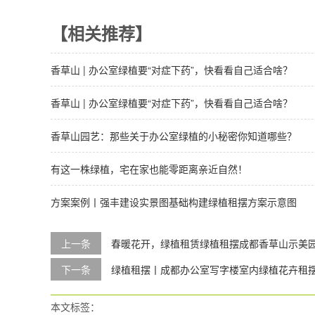
【相关推荐】
香草山 | 办公室绿植要“对症下药”，快看看自己适合啥？
香草山 | 办公室绿植要“对症下药”，快看看自己适合啥？
香草山园艺：那些关于办公室绿植的小秘密你知道哪些？
有这一株绿植，宅在家也能零距离亲近自然！
方案案例丨强丰建设实景图基础构建绿植租摆方案示意图
上一条
春暖花开，绿植租赁绿植租摆成都香草山示美
下一条
绿植租摆丨成都办公室写字楼室内绿植花卉租
本文标签：