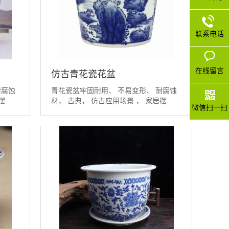
联系电话
在线留言
仿古青花瓷花盆
耐腐蚀
青花瓷盆牢固耐用、 不易变形、 耐腐蚀
摆
材， 古典， 仿古应用场景 ， 家居摆
微信扫一扫
设、...