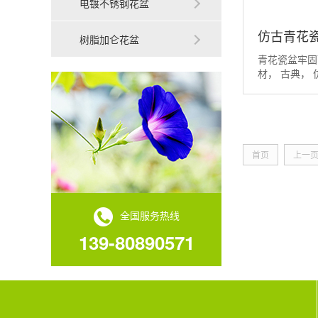
电镀不锈钢花盆
仿古青花
树脂加仑花盆
青花瓷盆牢固
材， 古典， 
设、...
首页
上一
全国服务热线
139-80890571