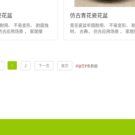
瓷花盆
仿古青花瓷花盆
耐用、 不易变形、 耐腐蚀
青花瓷盆牢固耐用、 不易变形、 
仿古应用场景 ， 家居摆
材， 古典， 仿古应用场景 ， 家居
设、...
1
页
2
下一页
尾页
共
2
页
7
条数据